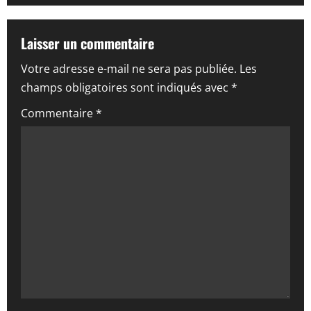
g
a
Laisser un commentaire
t
Votre adresse e-mail ne sera pas publiée.
Les
i
champs obligatoires sont indiqués avec
*
o
Commentaire
*
n
d
’
a
r
t