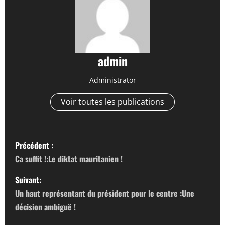
admin
Administrator
Voir toutes les publications
N
Précédent :
a
Ca suffit !:Le diktat mauritanien !
v
Suivant:
Un haut représentant du président pour le centre :Une
i
décision ambiguë !