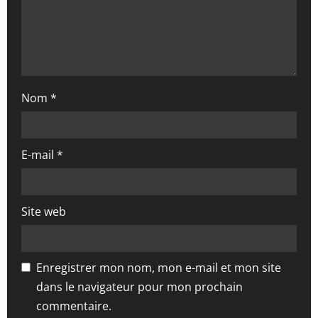
a
r
t
i
Nom
*
c
l
E-mail
*
e
Site web
Enregistrer mon nom, mon e-mail et mon site
dans le navigateur pour mon prochain
commentaire.