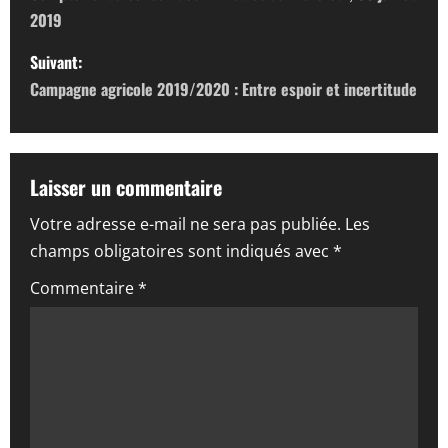
2019
v
Suivant:
i
Campagne agricole 2019/2020 : Entre espoir et incertitude
g
a
Laisser un commentaire
t
Votre adresse e-mail ne sera pas publiée.
Les
i
champs obligatoires sont indiqués avec
*
o
Commentaire
*
n
d
’