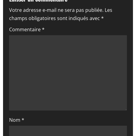
i
Votre adresse e-mail ne sera pas publiée.
Les
champs obligatoires sont indiqués avec
*
o
Commentaire
*
n
d
’
a
r
t
i
Nom
*
c