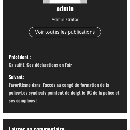
admin
Administrator
Voir toutes les publications
N
Précédent :
a
Ca suffit!:Ces déclarations en l’air
v
Suivant:
Favoritisme dans l’accès au congé de formation de la
i
police:Les syndicats pointent de doigt le DG de la police et
g
ses complices !
a
t
Laisser un commentaire