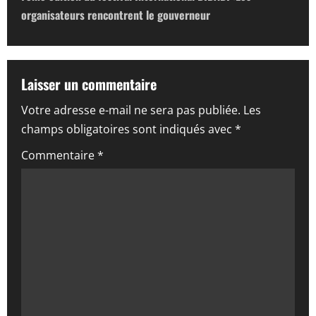
i
organisateurs rencontrent le gouverneur
g
a
Laisser un commentaire
t
Votre adresse e-mail ne sera pas publiée.
Les
i
champs obligatoires sont indiqués avec
*
o
Commentaire
*
n
d
’
a
r