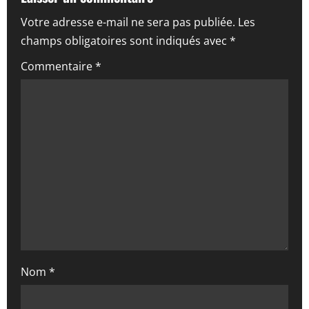
i
Votre adresse e-mail ne sera pas publiée.
Les
champs obligatoires sont indiqués avec
*
o
Commentaire
*
n
d
’
a
r
t
i
Nom
*
c