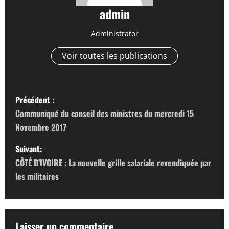
admin
Administrator
Voir toutes les publications
N
Précédent :
a
Communiqué du conseil des ministres du mercredi 15
Novembre 2017
v
Suivant:
i
CÔTÉ D’IVOIRE : La nouvelle grille salariale revendiquée par
g
les militaires
a
t
Laisser un commentaire