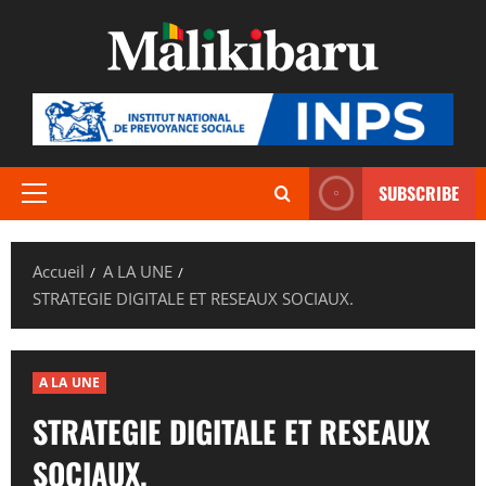
Aller
au
contenu
SUBSCRIBE
Menu
principal
Accueil
A LA UNE
STRATEGIE DIGITALE ET RESEAUX SOCIAUX.
A LA UNE
STRATEGIE DIGITALE ET RESEAUX
SOCIAUX.