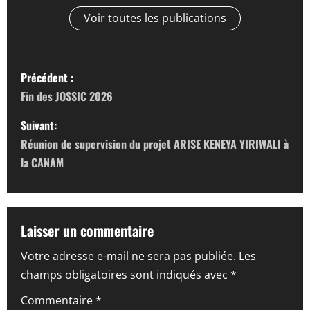
Voir toutes les publications
N
Précédent :
a
Fin des JOSSIC 2026
v
Suivant:
Réunion de supervision du projet ARISE KENEYA YIRIWALI à
i
la CANAM
g
a
Laisser un commentaire
t
Votre adresse e-mail ne sera pas publiée.
Les
i
champs obligatoires sont indiqués avec
*
o
Commentaire
*