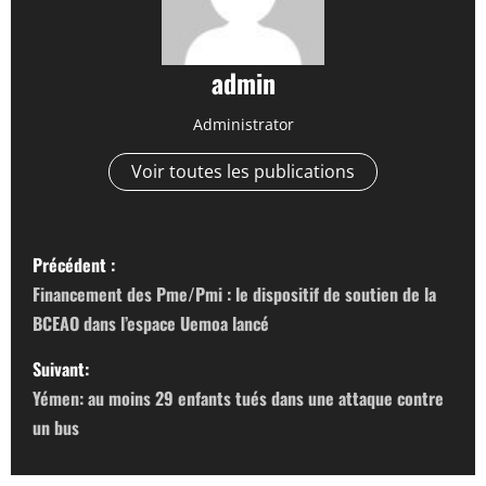
admin
Administrator
Voir toutes les publications
N
Précédent :
a
Financement des Pme/Pmi : le dispositif de soutien de la
BCEAO dans l’espace Uemoa lancé
v
Suivant:
i
Yémen: au moins 29 enfants tués dans une attaque contre
g
un bus
a