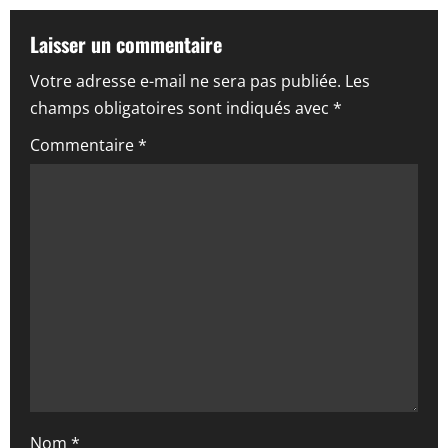
t
Laisser un commentaire
i
Votre adresse e-mail ne sera pas publiée.
Les
champs obligatoires sont indiqués avec
*
o
Commentaire
*
n
d
’
a
r
t
i
Nom
*