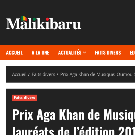
Aller
au
contenu
ACCUEIL
A LA UNE
ACTUALITÉS
FAITS DIVERS
ED
Accueil
Faits divers
Prix Aga Khan de Musique: Oumou Sa
Faits divers
Prix Aga Khan de Musiq
lauréats de l’édition 20