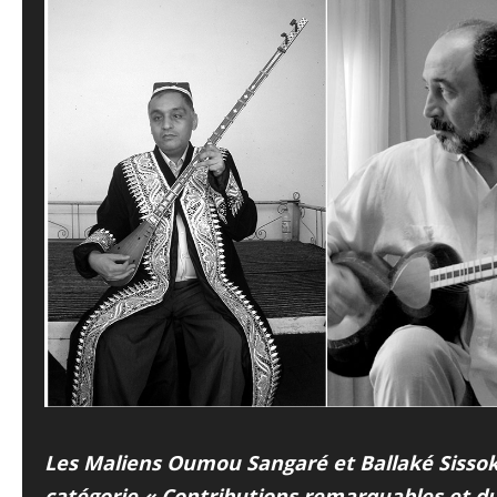
Les Maliens Oumou Sangaré et Ballaké Sissok
catégorie « Contributions remarquables et dur