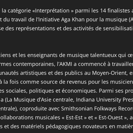
 la catégorie «Interprétation » parmi les 14 finalistes 
du travail de l’Initiative Aga Khan pour la musique 
 des représentations et des activités de sensibilisati
ciens et les enseignants de musique talentueux qui œ
mes contemporaines, l’AKMI a commencé à travailler en
utés artistiques et des publics au Moyen-Orient, en 
el, à la fois comme source de revenus pour les musici
tes sociales, politiques et économiques. Parmi ses pr
ia (La Musique d’Asie centrale, Indiana University P
centrale), coproduite avec Smithsonian Folkways Reco
collaborations musicales « Est-Est » et « Est-Ouest », 
 et des matériels pédagogiques novateurs en matiè