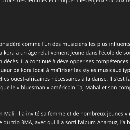
droits des femmes et critiquent les enjeux sociaux tel
onsidéré comme l’un des musiciens les plus influents 
 kora à un âge relativement jeune dans l’école de son
n décès. Il a continué à développer ses compétences e
ueur de kora local à maîtriser les styles musicaux typ
les ouest-africaines nécessaires à la danse. Il s’est f
 que le « bluesman » américain Taj Mahal et son com
Mali, il a invité sa femme et de nombreux jeunes virt
du trio 3MA, avec qui il a sorti l’album Anarouz, l