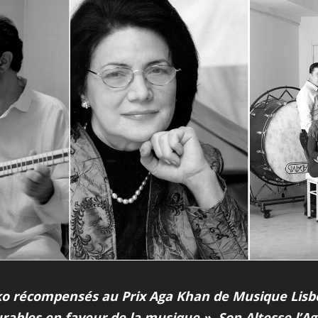
o récompensés au Prix Aga Khan de Musique Lisbon
ables en faveur de la musique ». Son Altesse l’Aga