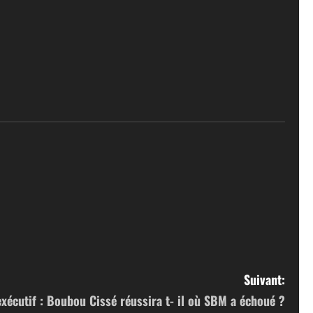
Suivant:
exécutif : Boubou Cissé réussira t- il où SBM a échoué ?