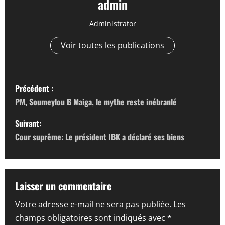
admin
Administrator
Voir toutes les publications
N
Précédent :
a
PM, Soumeylou B Maiga, le mythe reste inébranlé
v
Suivant:
Cour suprême: Le président IBK a déclaré ses biens
i
g
a
Laisser un commentaire
Votre adresse e-mail ne sera pas publiée.
Les
t
champs obligatoires sont indiqués avec
*