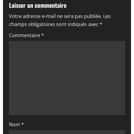
t
Laisser un commentaire
i
Votre adresse e-mail ne sera pas publiée.
Les
champs obligatoires sont indiqués avec
*
o
Commentaire
*
n
d
’
a
r
t
i
Nom
*
c