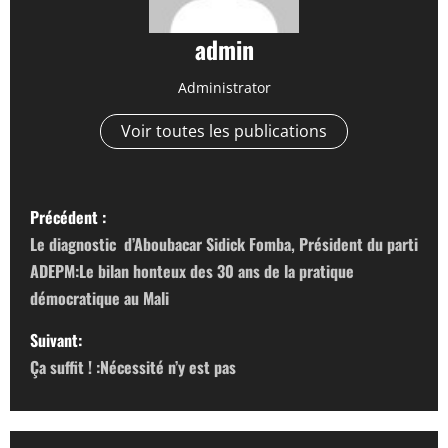
admin
Administrator
Voir toutes les publications
N
Précédent :
a
Le diagnostic d’Aboubacar Sidick Fomba, Président du parti
ADEPM:Le bilan honteux des 30 ans de la pratique
v
démocratique au Mali
i
Suivant:
g
Ça suffit ! :Nécessité n’y est pas
a