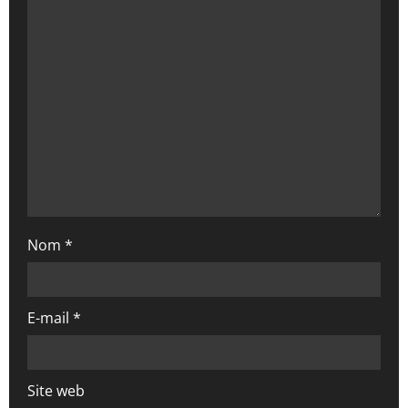
d
’
a
r
t
i
Nom
*
c
l
E-mail
*
e
Site web