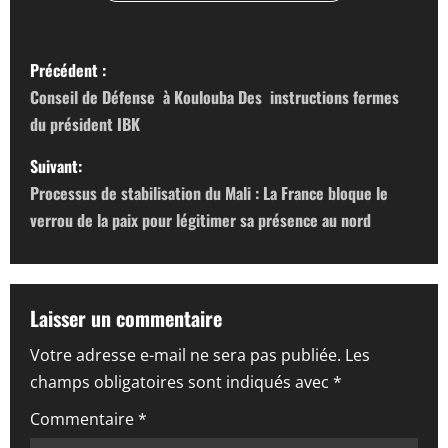
N
Précédent :
a
Conseil de Défense à Koulouba Des instructions fermes
du président IBK
v
Suivant:
i
Processus de stabilisation du Mali : La France bloque le
g
verrou de la paix pour légitimer sa présence au nord
a
t
Laisser un commentaire
i
Votre adresse e-mail ne sera pas publiée.
Les
champs obligatoires sont indiqués avec
*
o
Commentaire
*
n