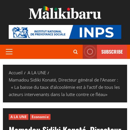
Aller
au
contenu
SUBSCRIBE
Menu
principal
Accueil
A LA UNE
Mamadou Sidiki Konaté, Directeur général de l’Anaser :
« La baisse du taux d’alcoolémie est à l’actif de tous les
acteurs intervenants dans la lutte contre ce fléau»
A LA UNE
Economie
Mamadou Sidiki Konaté, Directeur