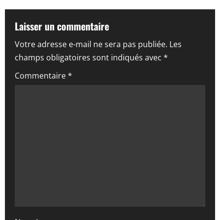
i
Laisser un commentaire
o
Votre adresse e-mail ne sera pas publiée.
Les
n
champs obligatoires sont indiqués avec
*
d
Commentaire
*
’
a
r
t
i
c