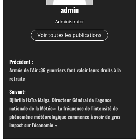
admin
Administrator
Voir toutes les publications
N
Précédent :
a
Armée de l’Air :36 guerriers font valoir leurs droits à la
retraite
v
Suivant:
i
Djibrilla Haïra Maiga, Directeur Général de l’agence
g
nationale de la Météo:« La fréquence de l’intensité de
phénomène météorologique commence à avoir de gros
a
impact sur l’économie »
t