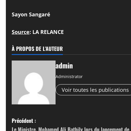
Sayon Sangaré
Source
: LA RELANCE
À PROPOS DE L'AUTEUR
admin
Administrator
Voir toutes les publications
N
Précédent :
Le Ministre, Mohamed Ali Bathily lors du lancement de 