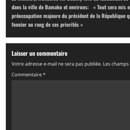
a
dans la ville de Bamako et environs: « Tout sera mis 
v
préoccupation majeure du président de la République qu
foncier au rang de ses priorités »
i
g
a
Laisser un commentaire
t
Votre adresse e-mail ne sera pas publiée.
Les champs 
i
Commentaire
*
o
n
d
’