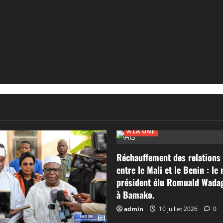
A LA UNE
Réchauffement des relations 
entre le Mali et le Benin : le
président élu Romuald Wadag
à Bamako.
admin
10 juillet 2026
0