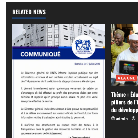
RELATED NEWS
A LA UNE
Thème : Édu
piliers de l
du développ
admin