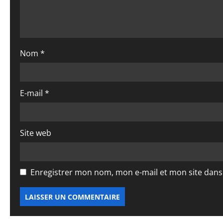
a
r
t
Nom
*
i
c
E-mail
*
l
e
Site web
Enregistrer mon nom, mon e-mail et mon site dan