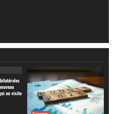
bilatérales
 nouveau
ni en visite
Economie