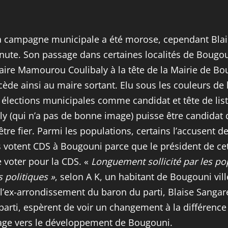
a campagne municipale a été morose, cependant Blais
inute. Son passage dans certaines localités de Boug
aire Mamourou Coulibaly à la tête de la Mairie de Bou
cède ainsi au maire sortant. Elu sous les couleurs de 
 élections municipales comme candidat et tête de list
y (qui n’a pas de bonne image) puisse être candidat 
it être fier. Parmi les populations, certains l’accusent
s votent CDS à Bougouni parce que le président de cett
 voter pour la CDS. «
Longuement sollicité par les pop
 politiques »
, selon A K, un habitant de Bougouni vill
 l’ex-arrondissement du baron du parti, Blaise Sanga
 parti, espèrent de voir un changement à la différenc
llage vers le développement de Bougouni.