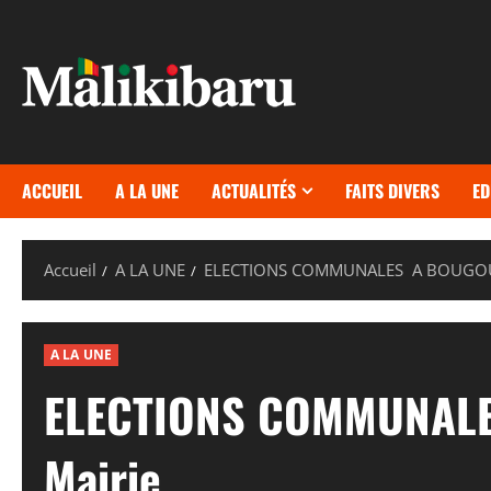
Aller
au
contenu
ACCUEIL
A LA UNE
ACTUALITÉS
FAITS DIVERS
ED
Accueil
A LA UNE
ELECTIONS COMMUNALES A BOUGOUNI: 
A LA UNE
ELECTIONS COMMUNALES
Mairie