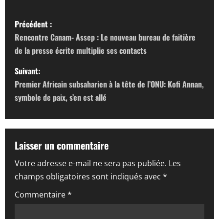
N
Précédent :
a
Rencontre Canam- Assep : Le nouveau bureau de faitière
de la presse écrite multiplie ses contacts
v
Suivant:
i
Premier Africain subsaharien à la tête de l’ONU: Kofi Annan,
g
symbole de paix, s’en est allé
a
t
Laisser un commentaire
i
Votre adresse e-mail ne sera pas publiée.
Les
champs obligatoires sont indiqués avec
*
o
Commentaire
*
n