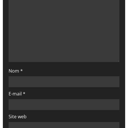
d
’
a
r
t
i
Nom
*
c
l
E-mail
*
e
Site web