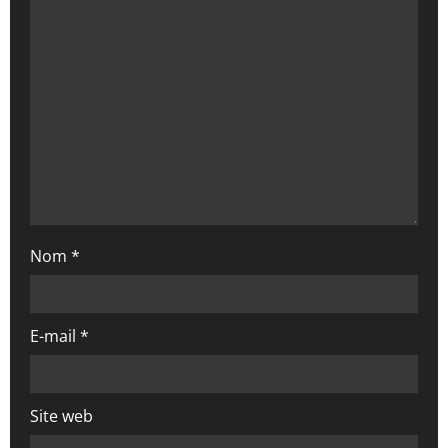
’
a
r
t
i
c
Nom
*
l
e
E-mail
*
Site web