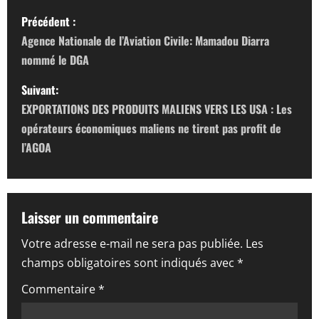
N
Précédent :
a
Agence Nationale de l’Aviation Civile: Mamadou Diarra
nommé le DGA
v
Suivant:
i
EXPORTATIONS DES PRODUITS MALIENS VERS LES USA : Les
g
opérateurs économiques maliens ne tirent pas profit de
l’AGOA
a
t
Laisser un commentaire
i
Votre adresse e-mail ne sera pas publiée.
Les
o
champs obligatoires sont indiqués avec
*
n
Commentaire
*
d