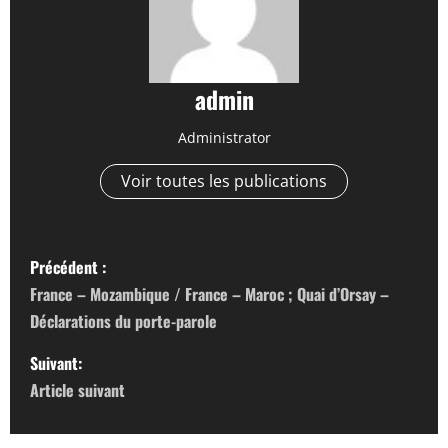
admin
Administrator
Voir toutes les publications
N
Précédent :
a
France – Mozambique / France – Maroc ; Quai d’Orsay –
Déclarations du porte-parole
v
Suivant:
i
Article suivant
g