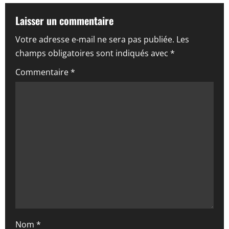
a
Laisser un commentaire
t
Votre adresse e-mail ne sera pas publiée.
Les
i
champs obligatoires sont indiqués avec
*
o
Commentaire
*
n
d
’
a
r
t
i
Nom
*