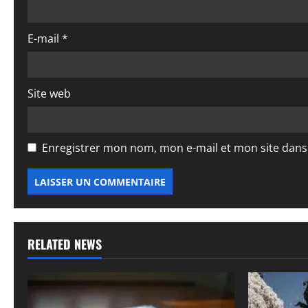
t
E-mail
*
i
c
Site web
l
e
Enregistrer mon nom, mon e-mail et mon site dan
RELATED NEWS