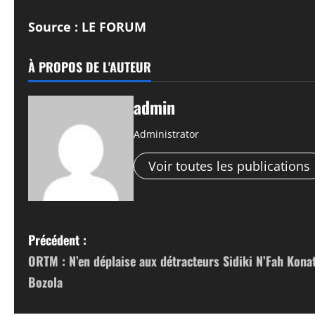
Source : LE FORUM
À PROPOS DE L'AUTEUR
admin
Administrator
Voir toutes les publications
N
Précédent :
ORTM : N’en déplaise aux détracteurs Sidiki N’Fah Kona
a
Bozola
v