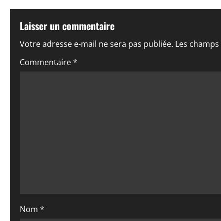
i
Laisser un commentaire
g
Votre adresse e-mail ne sera pas publiée.
Les champs 
a
Commentaire
*
t
i
o
n
d
’
a
Nom
*
r