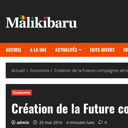
Aller
au
contenu
ACCUEIL
A LA UNE
ACTUALITÉS
FAITS DIVERS
ED
Accueil
Economie
Création de la Future compagnie aér
Economie
Création de la Future 
admin
25 mai 2016
4 minutes lues
0