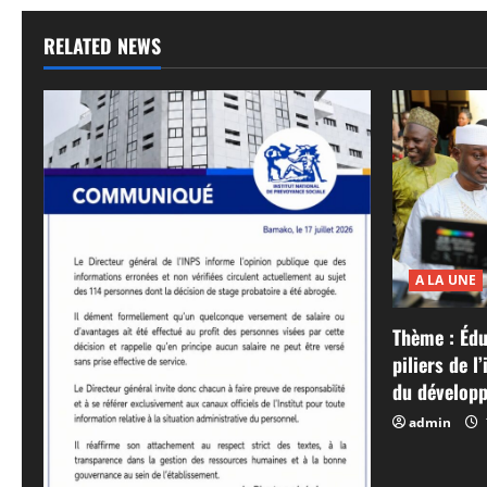
RELATED NEWS
A LA UNE
Thème : Édu
piliers de l
du développ
admin