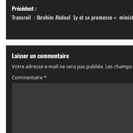
N
Précédent :
Transrail : Ibrahim Abdoul Ly et sa promesse « minist
a
v
i
Laisser un commentaire
g
Votre adresse e-mail ne sera pas publiée.
Les champs 
a
Commentaire
*
t
i
o
n