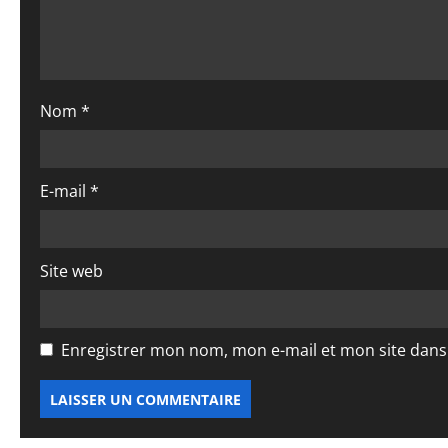
d
’
a
Nom
*
r
t
E-mail
*
i
c
Site web
l
e
Enregistrer mon nom, mon e-mail et mon site dan