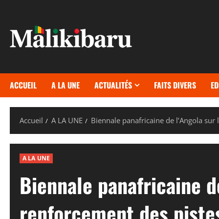
Aller
au
contenu
ACCUEIL
A LA UNE
ACTUALITÉS
FAITS DIVERS
ED
Accueil
A LA UNE
Biennale panafricaine de l’Angola sur 
A LA UNE
Biennale panafricaine de
renforcement des pistes