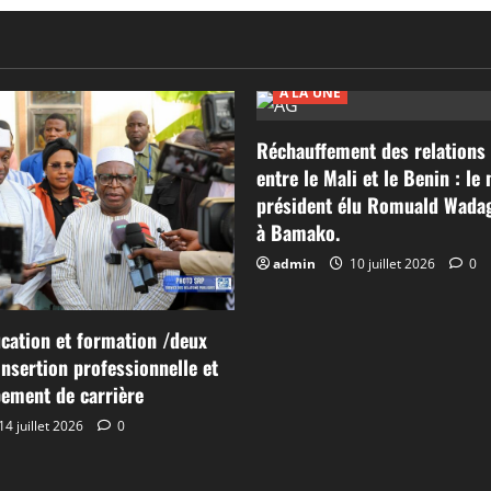
A LA UNE
Réchauffement des relations 
entre le Mali et le Benin : le
président élu Romuald Wadag
à Bamako.
admin
10 juillet 2026
0
cation et formation /deux
’insertion professionnelle et
ement de carrière
14 juillet 2026
0