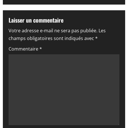
g
a
Laisser un commentaire
t
Votre adresse e-mail ne sera pas publiée.
Les
i
champs obligatoires sont indiqués avec
*
o
Commentaire
*
n
d
’
a
r
t