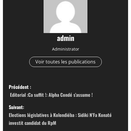
admin
Administrator
Voir toutes les publications
N
Précédent :
a
Editorial :Ca suffit !: Alpha Condé s’assume !
v
Suivant:
Elections législatives à Kolondiéba : Sidiki N’Fa Konaté
i
investit candidat du RpM