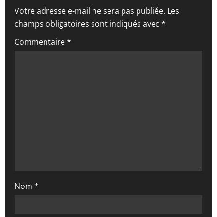
Votre adresse e-mail ne sera pas publiée.
Les
o
champs obligatoires sont indiqués avec
*
n
Commentaire
*
d
’
a
r
t
i
c
Nom
*
l