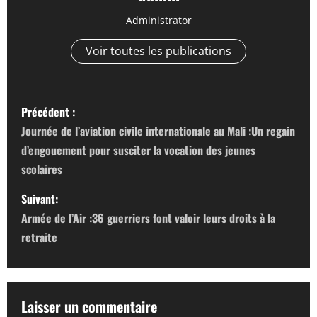
Administrator
Voir toutes les publications
N
Précédent :
a
Journée de l’aviation civile internationale au Mali :Un regain
d’engouement pour susciter la vocation des jeunes
v
scolaires
i
Suivant:
g
Armée de l’Air :36 guerriers font valoir leurs droits à la
retraite
a
t
Laisser un commentaire
i