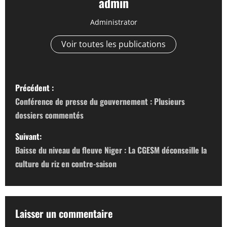
admin
Administrator
Voir toutes les publications
N
Précédent :
a
Conférence de presse du gouvernement : Plusieurs
dossiers commentés
v
Suivant:
i
Baisse du niveau du fleuve Niger : La CGESM déconseille la
g
culture du riz en contre-saison
a
t
Laisser un commentaire