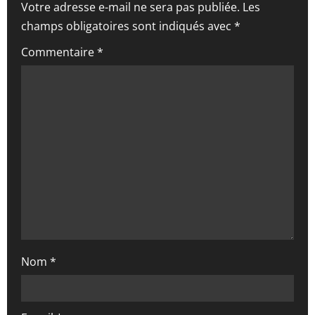
i
Votre adresse e-mail ne sera pas publiée.
Les
champs obligatoires sont indiqués avec
*
o
Commentaire
*
n
d
’
a
r
t
i
Nom
*
c
l