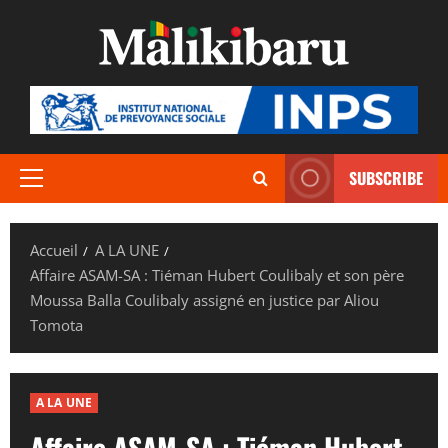
Aller
au
contenu
SUBSCRIBE
Menu
principal
Accueil
A LA UNE
Affaire ASAM-SA : Tiéman Hubert Coulibaly et son père
Moussa Balla Coulibaly assigné en justice par Aliou
Tomota
A LA UNE
Affaire ASAM-SA : Tiéman Hubert