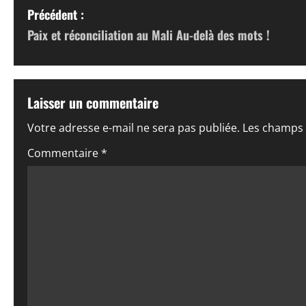
N
Précédent :
Paix et réconciliation au Mali Au-delà des mots !
a
v
i
Laisser un commentaire
g
Votre adresse e-mail ne sera pas publiée.
Les champs 
a
Commentaire
*
t
i
o
n
d