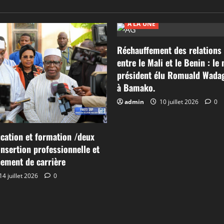
A LA UNE
Réchauffement des relations 
entre le Mali et le Benin : le
président élu Romuald Wadag
à Bamako.
admin
10 juillet 2026
0
cation et formation /deux
’insertion professionnelle et
ement de carrière
14 juillet 2026
0