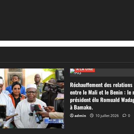
A LA UNE
Réchauffement des relations 
entre le Mali et le Benin : le
président élu Romuald Wadag
à Bamako.
admin
10 juillet 2026
0