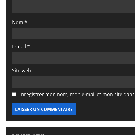
’
a
Nom
*
r
t
E-mail
*
i
Site web
c
l
Enregistrer mon nom, mon e-mail et mon site dan
e