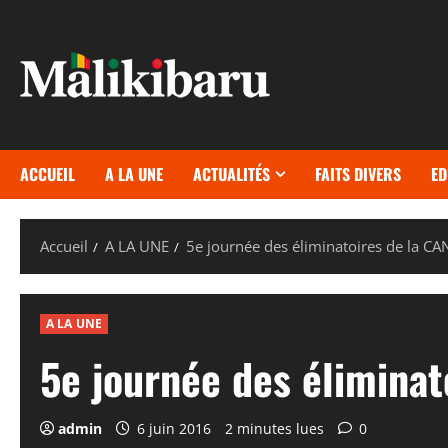
Aller
au
contenu
ACCUEIL
A LA UNE
ACTUALITÉS
FAITS DIVERS
ED
Accueil
A LA UNE
5e journée des éliminatoires de la CA
A LA UNE
5e journée des éliminat
admin
6 juin 2016
2 minutes lues
0