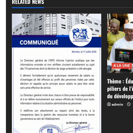
RELATED NEWS
A LA UNE
Thème : Édu
piliers de l
du développ
admin