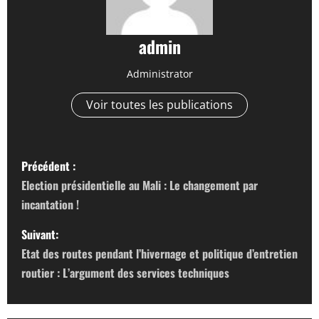
admin
Administrator
Voir toutes les publications
N
Précédent :
a
Election présidentielle au Mali : Le changement par
incantation !
v
Suivant:
i
Etat des routes pendant l’hivernage et politique d’entretien
g
routier : L’argument des services techniques
a