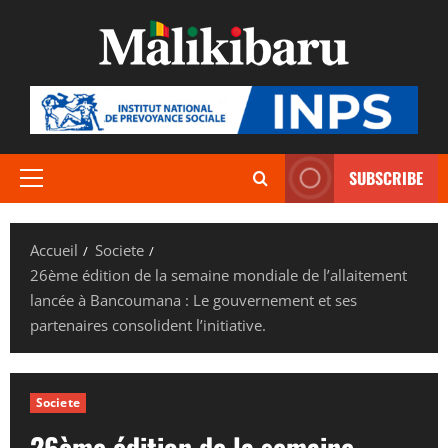
Aller
au
contenu
SUBSCRIBE
Menu
principal
Accueil
Societe
26ème édition de la semaine mondiale de l’allaitement
lancée à Bancoumana : Le gouvernement et ses
partenaires consolident l’initiative.
Societe
26ème édition de la semaine