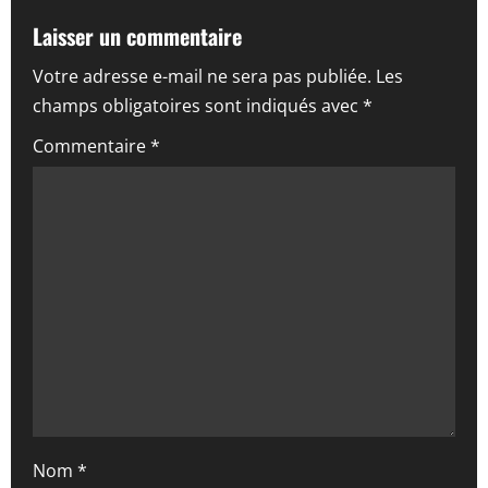
t
Laisser un commentaire
i
Votre adresse e-mail ne sera pas publiée.
Les
champs obligatoires sont indiqués avec
*
o
Commentaire
*
n
d
’
a
r
t
i
Nom
*